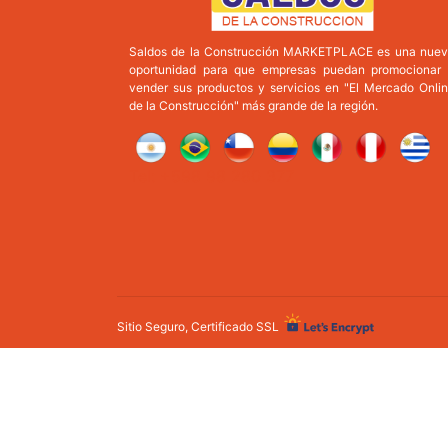
Saldos de la Construcción MARKETPLACE es una nue
oportunidad para que empresas puedan promocionar
vender sus productos y servicios en "El Mercado Onli
de la Construcción" más grande de la región.
Tel: +598 98 280 377
Sitio Seguro, Certificado SSL