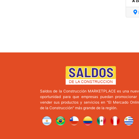
A c
Saldos de la Construcción MARKETPLACE es una nue
oportunidad para que empresas puedan promocionar
vender sus productos y servicios en "El Mercado Onli
de la Construcción" más grande de la región.
Tel: +598 98 280 377