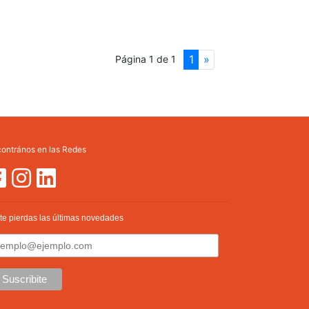
(current)
Next
1
»
Página 1 de 1
ontrános en las Redes
te pierdas las últimas novedades