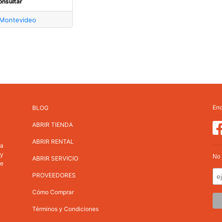
onsultar
Montevideo
Enc
BLOG
ABRIR TIENDA
ABRIR RENTAL
va
 y
No 
ABRIR SERVICIO
ne
PROVEEDORES
Cómo Comprar
Términos y Condiciones